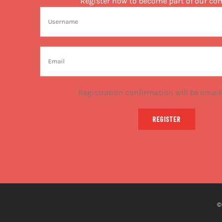
Register now to become part of our c
Registration confirmation will be email
REGISTER
©