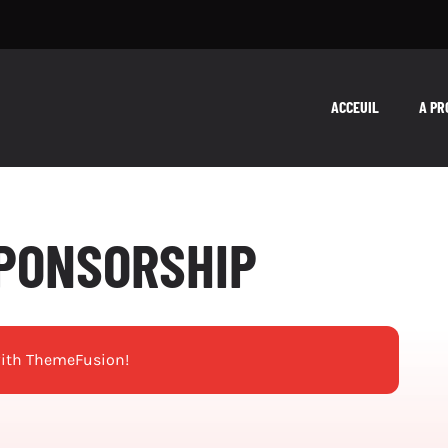
ACCEUIL
A PR
PONSORSHIP
with ThemeFusion!