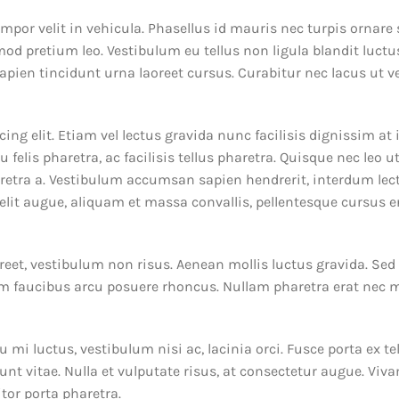
mpor velit in vehicula. Phasellus id mauris nec turpis ornare
mod pretium leo. Vestibulum eu tellus non ligula blandit luctu
sapien tincidunt urna laoreet cursus. Curabitur nec lacus ut v
ng elit. Etiam vel lectus gravida nunc facilisis dignissim at 
felis pharetra, ac facilisis tellus pharetra. Quisque nec leo 
etra a. Vestibulum accumsan sapien hendrerit, interdum lectus
elit augue, aliquam et massa convallis, pellentesque cursus e
oreet, vestibulum non risus. Aenean mollis luctus gravida. Sed 
trum faucibus arcu posuere rhoncus. Nullam pharetra erat nec
u mi luctus, vestibulum nisi ac, lacinia orci. Fusce porta ex t
unt vitae. Nulla et vulputate risus, at consectetur augue. Vi
tor porta pharetra.