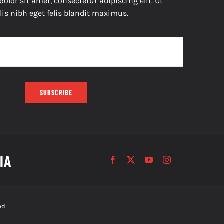
lor sit amet, consectetur adipiscing elit. Ut
lis nibh eget felis blandit maximus.
SUBSCRIBE
IA
ed